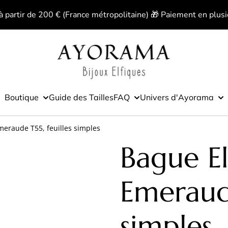
 à partir de 200 € (France métropolitaine) 🎁 Paiement en plusi
Boutique
Guide des Tailles
FAQ
Univers d'Ayorama
meraude T55, feuilles simples
Bague El
Emeraude
simples