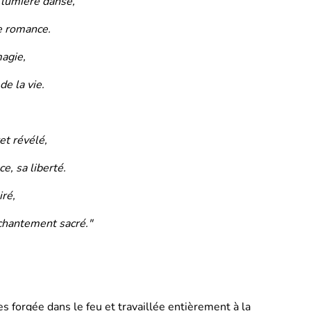
 lumière danse,
e romance.
magie,
e la vie.
t révélé,
ce, sa liberté.
iré,
nchantement sacré."
es forgée dans le feu et travaillée entièrement à la