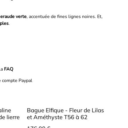
eraude verte
, accentuée de fines lignes noires. Et,
mples
.
la
FAQ
e compte Paypal
aline
Bague Elfique - Fleur de Lilas
de lierre
et Améthyste T56 à 62