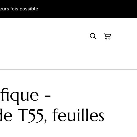
eurs fois possible
fique -
 T55, feuilles