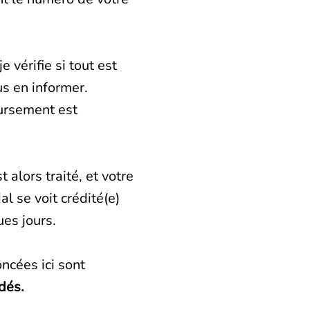
e vérifie si tout est
us en informer.
ursement est
 alors traité, et votre
l se voit crédité(e)
es jours.
ncées ici sont
dés.