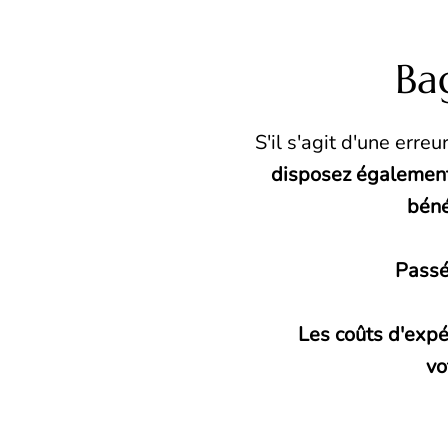
Bag
S'il s'agit d'une erre
disposez également
béné
Passé
Les coûts d'expéd
vo