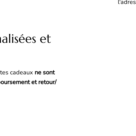
l'adre
lisées et
rtes cadeaux
ne sont
boursement et retour/