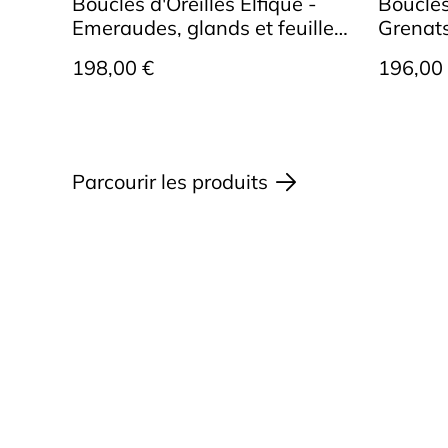
Boucles d'Oreilles Elfique -
Boucles 
Emeraudes, glands et feuilles
Grenats
de chêne
198,00 €
196,00
Parcourir les produits