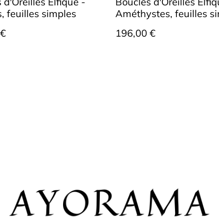
d'Oreilles Elfique -
Boucles d'Oreilles Elfiq
, feuilles simples
Améthystes, feuilles s
 €
196,00 €