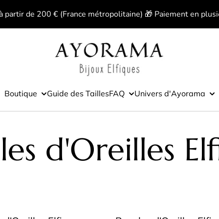
 à partir de 200 € (France métropolitaine) 🎁 Paiement en plusi
Boutique
Guide des Tailles
FAQ
Univers d'Ayorama
es d'Oreilles El