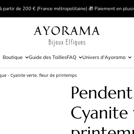
 à partir de 200 € (France métropolitaine) 🎁 Paiement en plusi
Boutique
Guide des Tailles
FAQ
Univers d'Ayorama
que - Cyanite verte, fleur de printemps
Pendenti
Cyanite 
printem