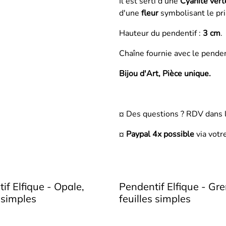
Il est serti d'une
Cyanite vert
d'une
fleur
symbolisant le pr
Hauteur du pendentif :
3 cm
.
Chaîne fournie avec le penden
Bijou d'Art, Pièce unique.
¤ Des questions ? RDV dans 
¤
Paypal 4x possible
via votr
if Elfique - Opale,
Pendentif Elfique - Gre
s simples
feuilles simples