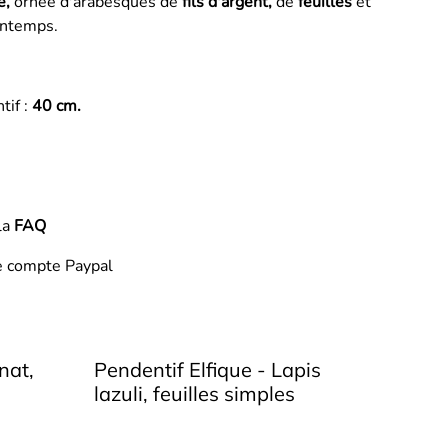
e,
ornée d'arabesques de
fils d'argent,
de
feuilles
et
intemps.
tif :
40 cm.
la
FAQ
e compte Paypal
nat,
Pendentif Elfique - Lapis
lazuli, feuilles simples