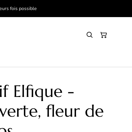
eurs fois possible
f Elfique -
verte, fleur de
ps