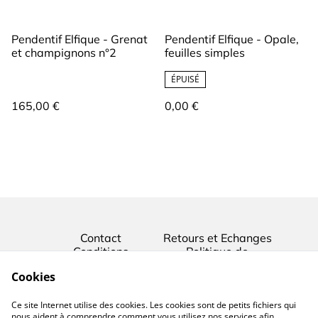
Pendentif Elfique - Grenat
Pendentif Elfique - Opale,
et champignons n°2
feuilles simples
ÉPUISÉ
165,00 €
0,00 €
Contact
Retours et Echanges
Conditions
Politique de
confidentialité
Cookies
Conditions générales
Mentions légales
Ce site Internet utilise des cookies. Les cookies sont de petits fichiers qui
Politique de cookies
nous aident à comprendre comment vous utilisez nos services afin