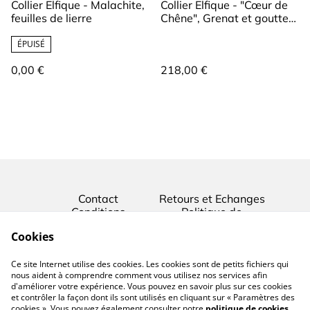
Collier Elfique - Malachite,
Collier Elfique - "Cœur de
feuilles de lierre
Chêne", Grenat et gouttes
d'argent
ÉPUISÉ
0,00 €
218,00 €
Contact
Retours et Echanges
Conditions
Politique de
confidentialité
Cookies
Conditions générales
Mentions légales
Ce site Internet utilise des cookies. Les cookies sont de petits fichiers qui
Politique de cookies
nous aident à comprendre comment vous utilisez nos services afin
d'améliorer votre expérience. Vous pouvez en savoir plus sur ces cookies
et contrôler la façon dont ils sont utilisés en cliquant sur « Paramètres des
cookies ». Vous pouvez également consulter notre
politique de cookies
.